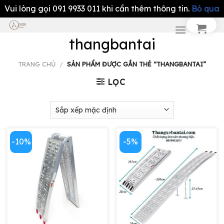
Vui lòng gọi 091 9933 011 khi cần thêm thông tin.
Bỏ qua
Chuyển
đến
thangbantai
nội
dung
TRANG CHỦ
/
SẢN PHẨM ĐƯỢC GẮN THẺ “THANGBANTAI”
LỌC
-10%
-5%