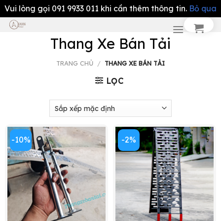
Vui lòng gọi 091 9933 011 khi cần thêm thông tin.
Bỏ qua
Chuyển
đến
Thang Xe Bán Tải
nội
dung
TRANG CHỦ
/
THANG XE BÁN TẢI
LỌC
-10%
-2%