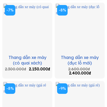
-7%
-8%
Thang dẫn xe máy
Thang dẫn xe máy
(có quai xách)
(đục lỗ mới)
2.300.000
₫
2.150.000
₫
2.600.000
₫
2.400.000
₫
-8%
-9%