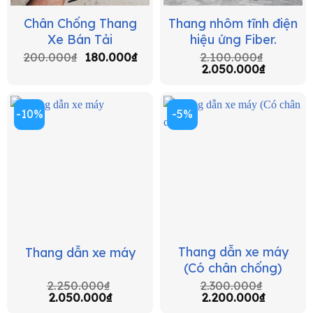
Chân Chống Thang
Thang nhôm tĩnh điện
Xe Bán Tải
hiệu ứng Fiber.
Giá
Giá
200.000
₫
180.000
₫
2.100.000
₫
gốc
hiện
Giá
Giá
2.050.000
₫
là:
tại
gốc
hiện
200.000₫.
là:
là:
tại
180.000₫.
2.100.000₫.
là:
-10%
-5%
2.050.00
Thang dẫn xe máy
Thang dẫn xe máy
(Có chân chống)
2.250.000
₫
2.300.000
₫
2.050.000
₫
2.200.000
₫