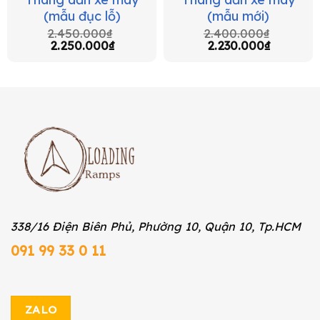
(mẫu đục lỗ)
(mẫu mới)
2.450.000
₫
2.400.000
₫
2.250.000
₫
2.230.000
₫
338/16 Điện Biên Phủ, Phường 10, Quận 10, Tp.HCM
091 99 33 0 11
ZALO