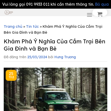
Vui lòng gọi 091 9933 011 khi cần thêm thông tin.
Bỏ qua
Chuyển
đến
nội
Trang chủ
»
Tin tức
»
Khám Phá Ý Nghĩa Của Cắm Trại
dung
Bên Gia Đình và Bạn Bè
Khám Phá Ý Nghĩa Của Cắm Trại Bên
Gia Đình và Bạn Bè
Đã đăng trên
25/03/2024
bởi
Hưng Trương
25
Th3