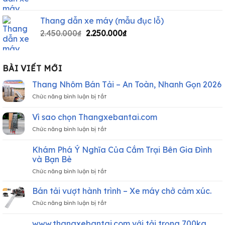
Thang dẫn xe máy (mẫu đục lỗ)
2.450.000
₫
2.250.000
₫
BÀI VIẾT MỚI
Thang Nhôm Bán Tải – An Toàn, Nhanh Gọn 2026
ở
Chức năng bình luận bị tắt
Thang
Nhôm
Vì sao chọn Thangxebantai.com
Bán
ở
Chức năng bình luận bị tắt
Tải
Vì
–
sao
An
Khám Phá Ý Nghĩa Của Cắm Trại Bên Gia Đình
chọn
Toàn,
và Bạn Bè
Thangxebantai.com
Nhanh
ở
Chức năng bình luận bị tắt
Gọn
Khám
2026
Phá
Bán tải vượt hành trình – Xe máy chở cảm xúc.
Ý
ở
Chức năng bình luận bị tắt
Nghĩa
Bán
Của
tải
www.thangxebantai.com với tải trọng 700kg,
Cắm