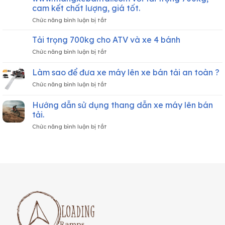
vượt
Trại
cam kết chất lượng, giá tốt.
hành
Bên
ở
Chức năng bình luận bị tắt
trình
Gia
www.thangxebantai.com
–
Đình
với
Xe
Tải trọng 700kg cho ATV và xe 4 bánh
và
tải
máy
Bạn
ở
Chức năng bình luận bị tắt
trọng
chở
Bè
Tải
700kg,
cảm
trọng
Làm sao để đưa xe máy lên xe bán tải an toàn ?
cam
xúc.
700kg
kết
ở
Chức năng bình luận bị tắt
cho
chất
Làm
ATV
lượng,
sao
và
Hướng dẫn sử dụng thang dẫn xe máy lên bán
giá
để
xe
tải.
tốt.
đưa
4
ở
Chức năng bình luận bị tắt
xe
bánh
Hướng
máy
dẫn
lên
sử
xe
dụng
bán
thang
tải
dẫn
an
xe
toàn
máy
?
lên
bán
tải.