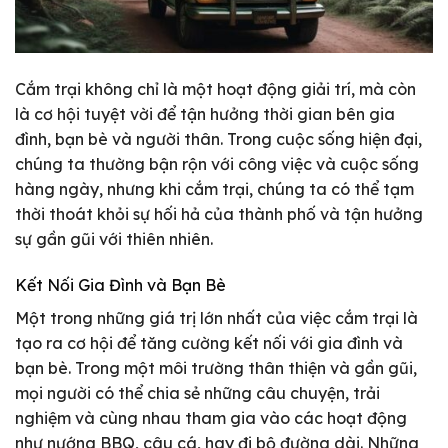
Cắm trại không chỉ là một hoạt động giải trí, mà còn
là cơ hội tuyệt vời để tận hưởng thời gian bên gia
đình, bạn bè và người thân. Trong cuộc sống hiện đại,
chúng ta thường bận rộn với công việc và cuộc sống
hàng ngày, nhưng khi cắm trại, chúng ta có thể tạm
thời thoát khỏi sự hối hả của thành phố và tận hưởng
sự gần gũi với thiên nhiên.
Kết Nối Gia Đình và Bạn Bè
Một trong những giá trị lớn nhất của việc cắm trại là
tạo ra cơ hội để tăng cường kết nối với gia đình và
bạn bè. Trong một môi trường thân thiện và gần gũi,
mọi người có thể chia sẻ những câu chuyện, trải
nghiệm và cùng nhau tham gia vào các hoạt động
như nướng BBQ, câu cá, hay đi bộ đường dài. Những