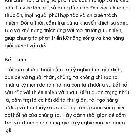
Khi cắm trại, chúng ta phải học cách tự lập và tự chủ
hơn. Từ việc lập lều, sử dụng lửa cho đến việc chuẩn bị
thức ăn, mọi người phải hợp tác và chia sẻ trách
nhiệm. Đồng thời, cắm trại cũng khuyến khích sự sáng
tạo và khả năng thích ứng với môi trường tự nhiên,
giúp chúng ta phát triển kỹ năng sống và khả năng
giải quyết vấn đề.
Kết Luận
Trải qua những buổi cắm trại ý nghĩa bên gia đình,
bạn bè và người thân, chúng ta không chỉ tạo ra
những kỷ niệm đáng nhớ mà còn tận hưởng sự kết nối
sâu sắc với thiên nhiên và nhau. Điều quan trọng nhất
là, cắm trại là cơ hội để ta thư giãn, tái tạo năng
lượng và tìm thấy sự cân bằng trong cuộc sống hiện
đại hối hả của chúng ta. Hãy dành thời gian để cắm
trại và khám phá những giá trị ý nghĩa mà nó mang
lại!